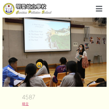
4587
培立