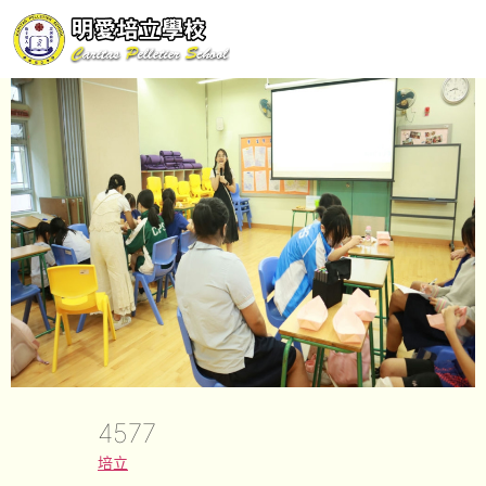
4577
培立