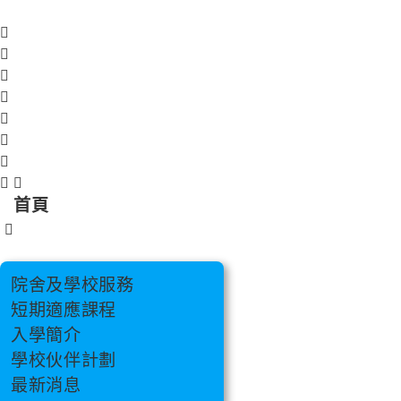
跳
至
主
要
內
容
首頁
院舍及學校服務
短期適應課程
入學簡介
學校伙伴計劃
最新消息