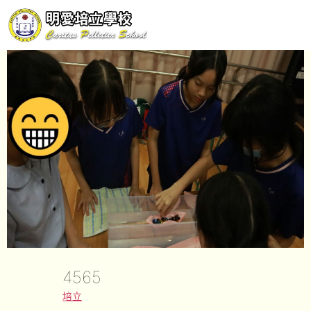
4565
培立