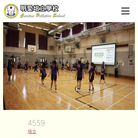
4559
培立