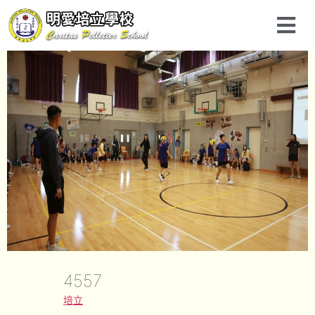
4557
培立