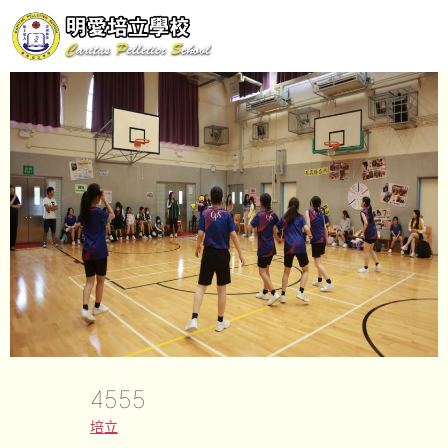
4555
培立