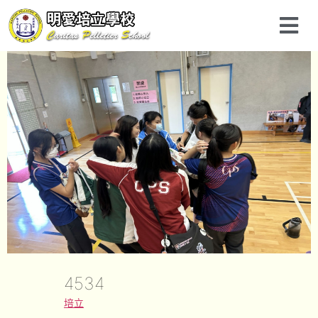
4534
培立