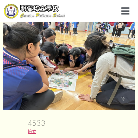
4533
培立