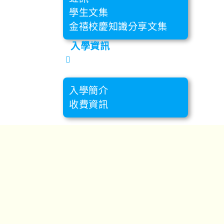
學生文集
金禧校慶知識分享文集
入學資訊
入學簡介
收費資訊