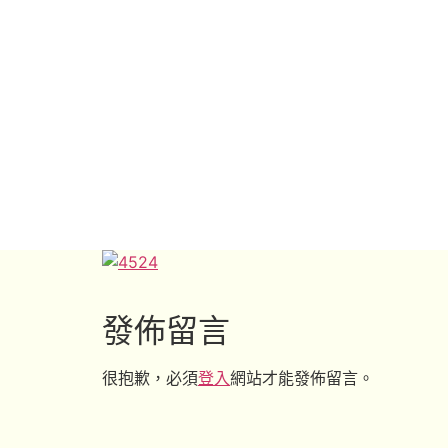
發佈留言
很抱歉，必須
登入
網站才能發佈留言。