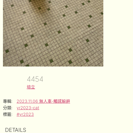
4454
培立
專輯:
2023.11.06 無人車-觸感躲避
分類:
yr2023-cat
標籤:
#yr2023
DETAILS