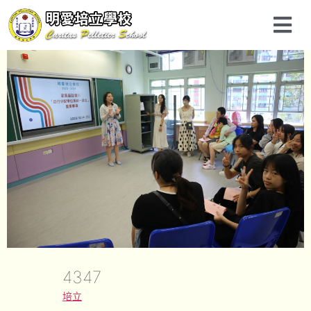
4347
培立