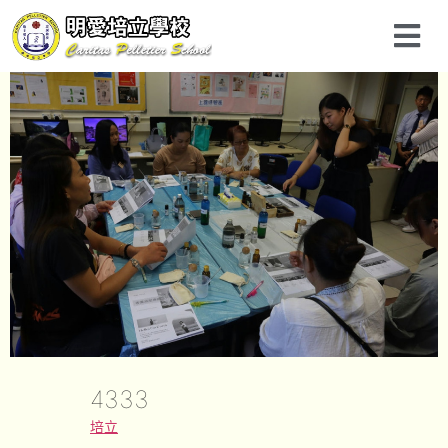
4333
培立