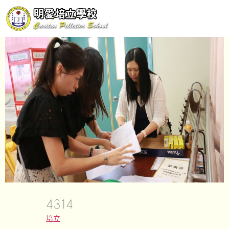
4314
培立