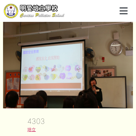
4303
培立