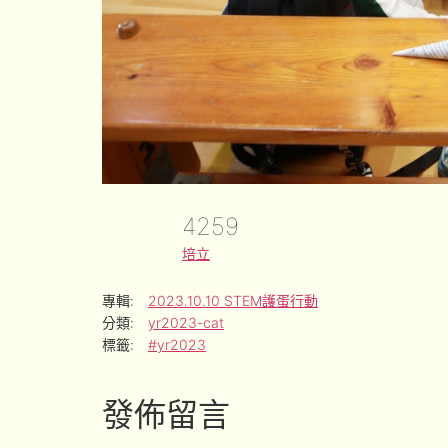
4259
培立
專輯:
2023.10.10 STEM護蛋行動
分類:
yr2023-cat
標籤:
#yr2023
發佈留言