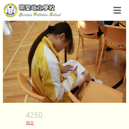
4250
培立