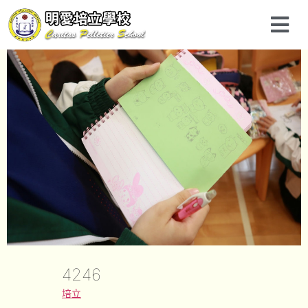
4246
培立