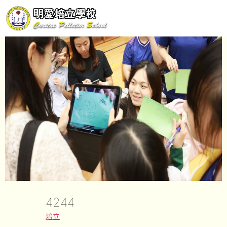
4244
培立