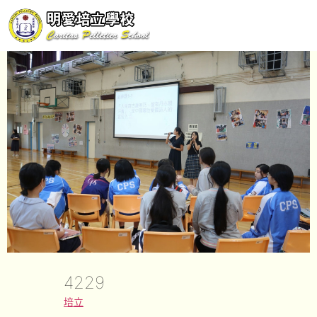
4229
培立