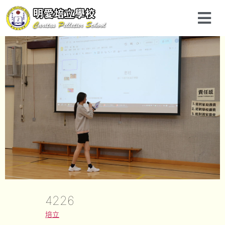
4226
培立