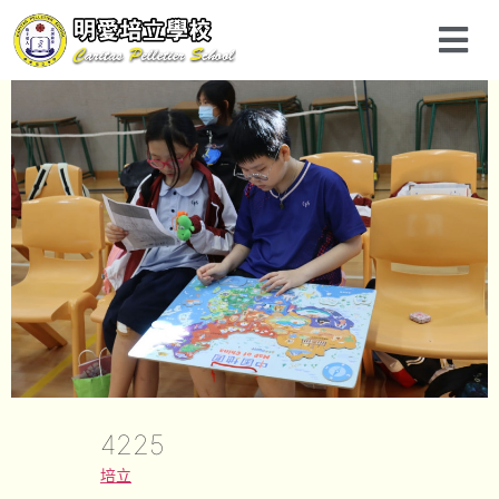
4225
培立