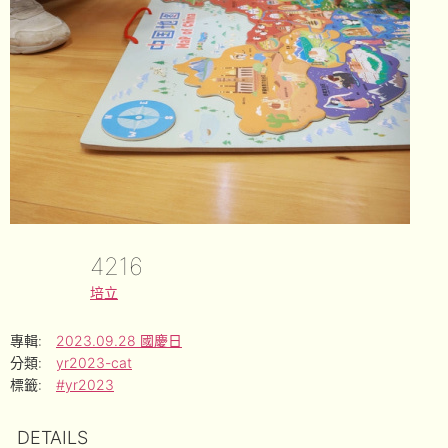
4216
培立
專輯:
2023.09.28 國慶日
分類:
yr2023-cat
標籤:
#yr2023
DETAILS