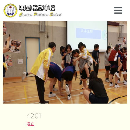
4201
培立