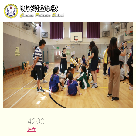
4200
培立