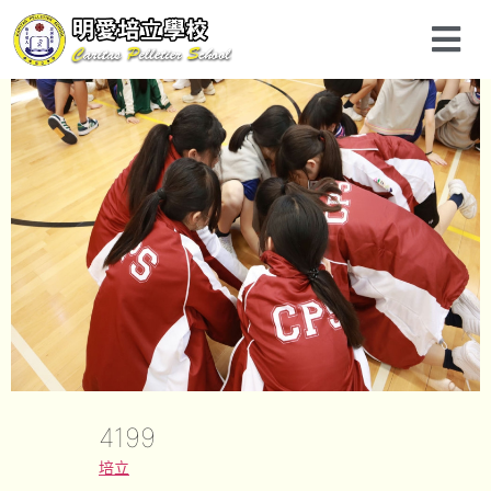
4199
培立