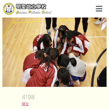
4198
培立