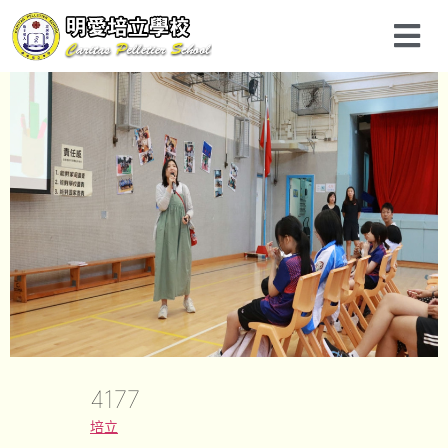
4177
培立