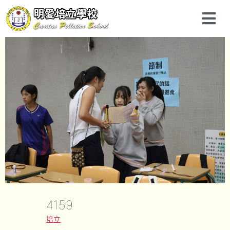
4159
培立