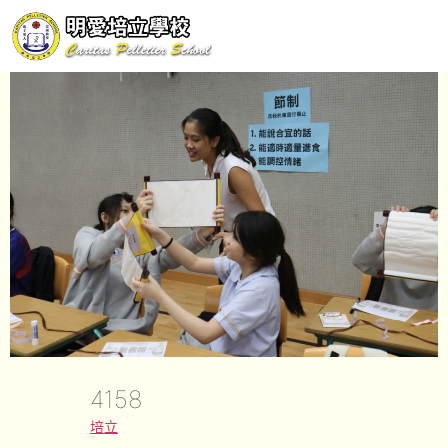
4158
培立