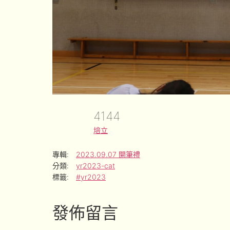
4144
培立
專輯:
2023.09.07 開筆禮
分類:
yr2023-cat
標籤:
#yr2023
發佈留言