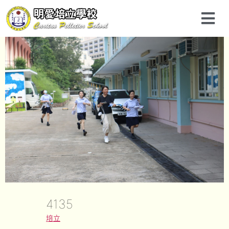
4135
培立