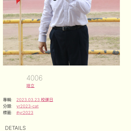
4006
培立
專輯:
2023.03.23 校運日
分類:
yr2023-cat
標籤:
#yr2023
DETAILS