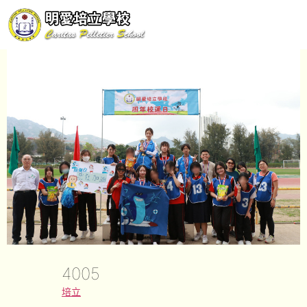
4005
培立