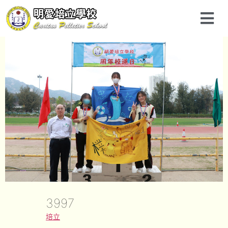
3997
培立