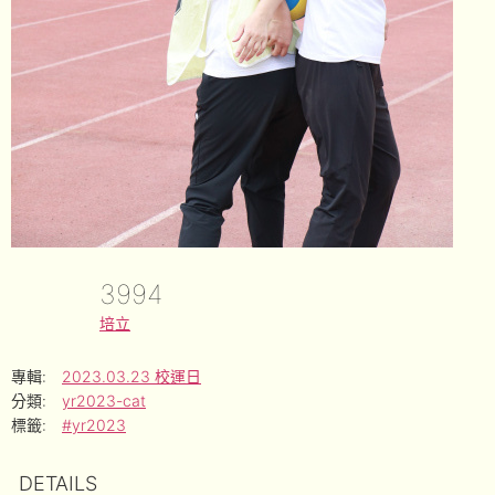
3994
培立
專輯:
2023.03.23 校運日
分類:
yr2023-cat
標籤:
#yr2023
DETAILS