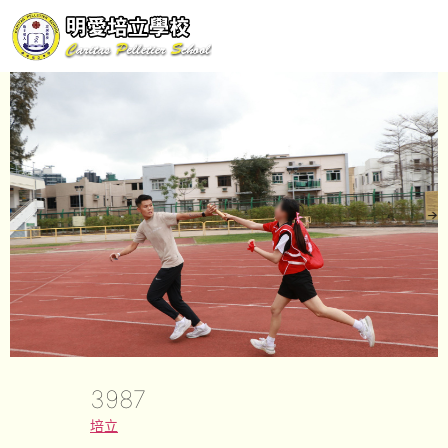
3987
培立