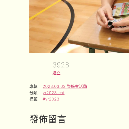
3926
培立
專輯:
2023.03.02 樂施會活動
分類:
yr2023-cat
標籤:
#yr2023
發佈留言