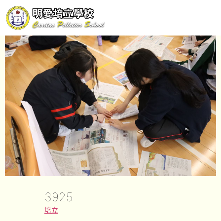
3925
培立