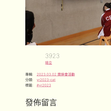
3923
培立
專輯:
2023.03.02 樂施會活動
分類:
yr2023-cat
標籤:
#yr2023
發佈留言