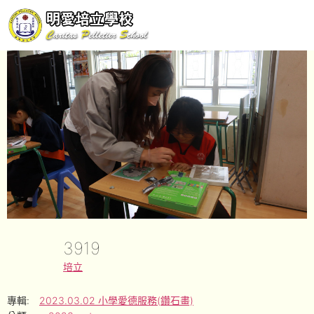
3919
培立
專輯:
2023.03.02 小學愛德服務(鑽石畫)