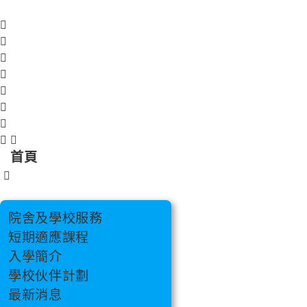
跳
至
主
要
內
容
首頁
院舍及學校服務
短期適應課程
入學簡介
學校伙伴計劃
最新消息