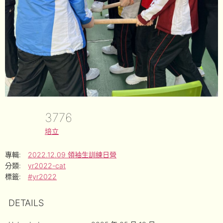
3776
培立
專輯:
2022.12.09 領袖生訓練日營
分類:
yr2022-cat
標籤:
#yr2022
DETAILS