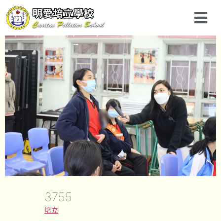
3755
培立