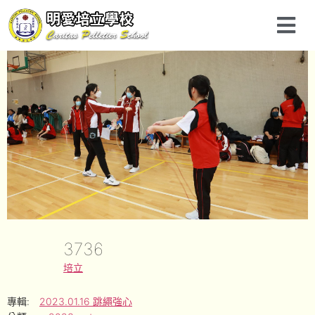
3736
培立
專輯:
2023.01.16 跳繩強心