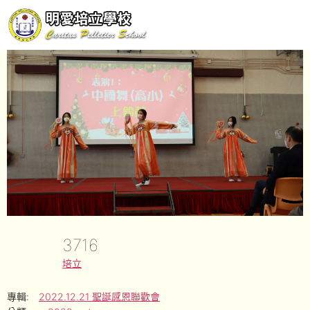
3716
培立
專輯:
2022.12.21 聖誕感恩聯歡會