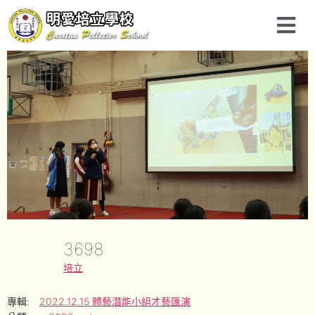
3698
培立
專輯:
2022.12.15 體藝潛能小組才藝匯演