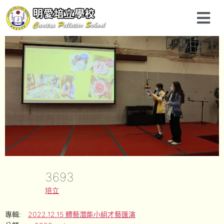
3693
培立
專輯:
2022.12.15 體藝潛能小組才藝匯演