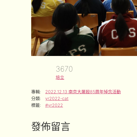
3670
培立
專輯:
2022.12.13 南京大屠殺85周年悼念活動
分類:
yr2022-cat
標籤:
#yr2022
發佈留言