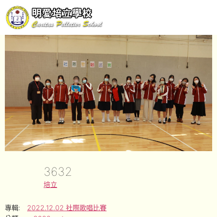
3632
培立
專輯:
2022.12.02 社際歌唱比賽